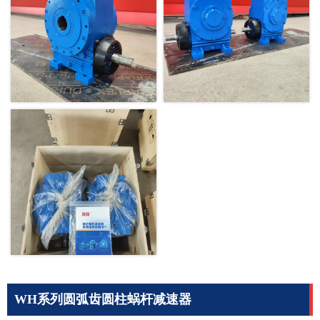
WH系列圆弧齿圆柱蜗杆减速器