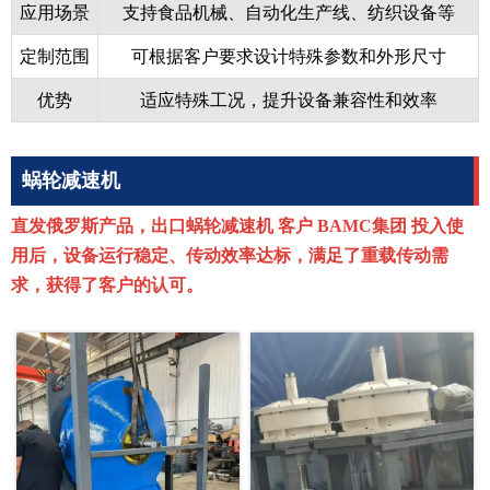
应用场景
支持食品机械、自动化生产线、纺织设备等
定制范围
可根据客户要求设计特殊参数和外形尺寸
优势
适应特殊工况，提升设备兼容性和效率
蜗轮减速机
直发俄罗斯产品，出口蜗轮减速机 客户 BAMC集团 投入使
用后，设备运行稳定、传动效率达标，满足了重载传动需
求，获得了客户的认可。