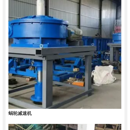
蜗轮减速机