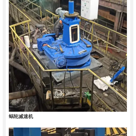
蜗轮减速机