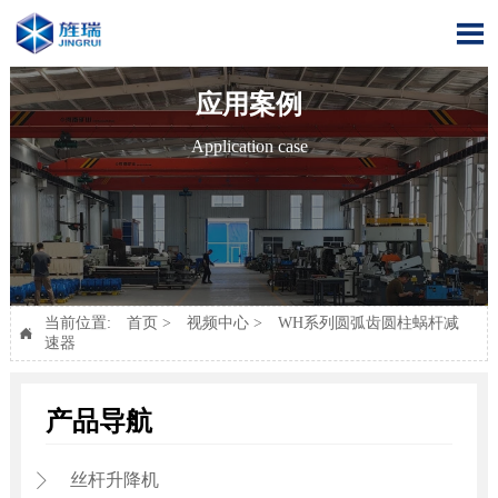

应用案例
Application case
当前位置:
首页
>
视频中心
>
WH系列圆弧齿圆柱蜗杆减

速器
产品导航
丝杆升降机
