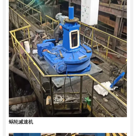
蜗轮减速机