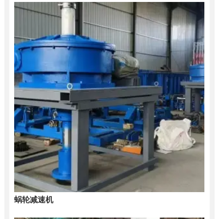
蜗轮减速机