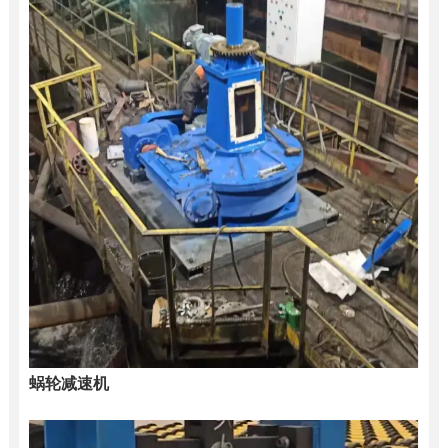
蜗轮减速机