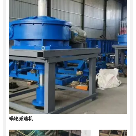
蜗轮减速机