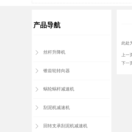
产品导航
此处
丝杆升降机

上一
下一
锥齿轮转向器

蜗轮蜗杆减速机

刮泥机减速机

回转支承刮泥机减速机
