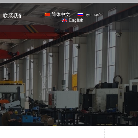
简体中文
русский
联系我们
English