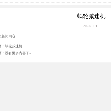
蜗轮减速机
2025/11/11
为新闻内容
页：
蜗轮减速机
页：没有更多内容了~