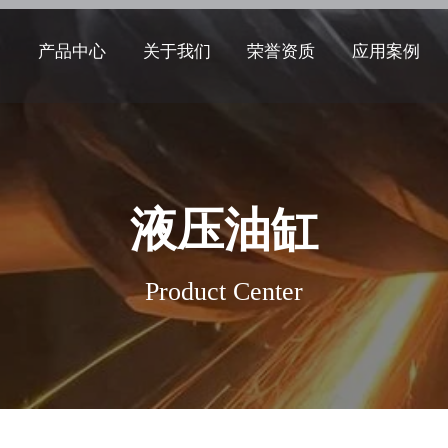
产品中心
关于我们
荣誉资质
应用案例
液压油缸
Product Center