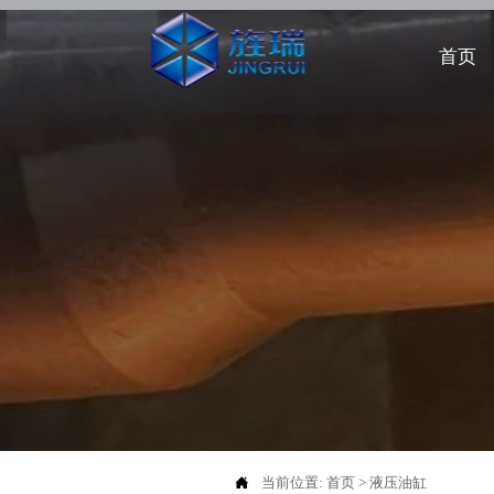
首页

当前位置:
首页
>
液压油缸