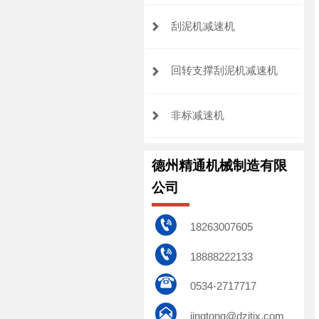
刮泥机减速机

回转支撑刮泥机减速机

非标减速机

德州精通机械制造有限
公司

18263007605

18888222133

0534-2717717

jingtong@dzjtjx.com