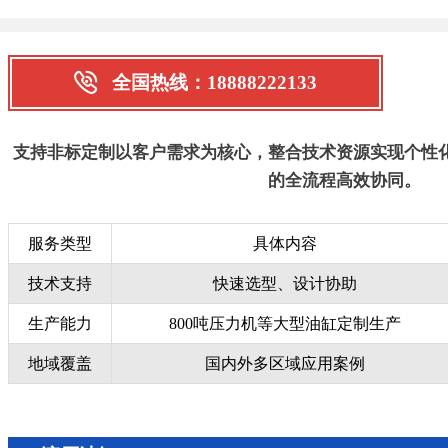

全国热线：18888222133
支持非标定制以客户需求为核心，整合技术资源实现个性
的全流程高效协同。
服务类型
具体内容
技术支持
快速选型、设计协助
生产能力
800吨压力机等大型油缸定制生产
地域覆盖
国内外多区域应用案例