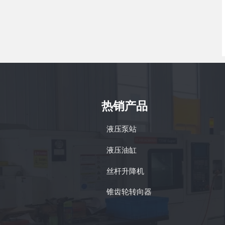
热销产品
液压泵站
液压油缸
丝杆升降机
锥齿轮转向器