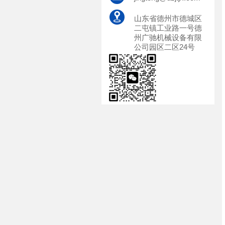

山东省德州市德城区
二屯镇工业路一号德
州广驰机械设备有限
公司园区二区24号