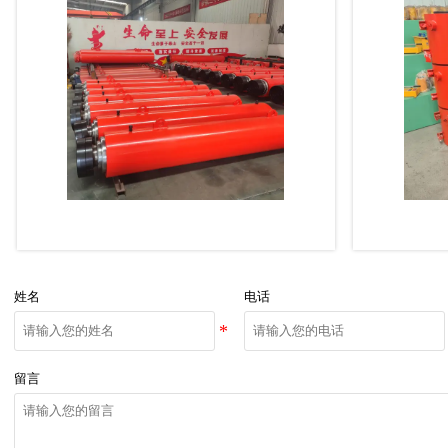
姓名
电话
留言