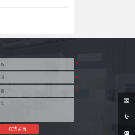


在线留言
