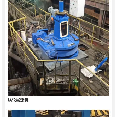
蜗轮减速机