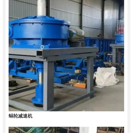
蜗轮减速机