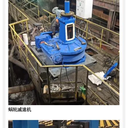
蜗轮减速机