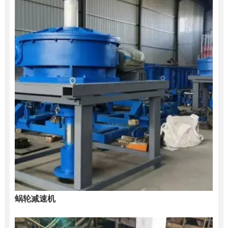
蜗轮减速机